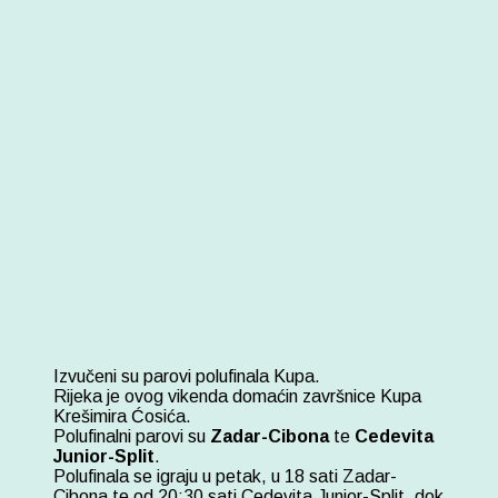
HRV
Izvučeni su parovi polufinala Kupa.
Rijeka je ovog vikenda domaćin završnice Kupa
Krešimira Ćosića.
Polufinalni parovi su
Zadar-Cibona
te
Cedevita
Junior-Split
.
Polufinala se igraju u petak, u 18 sati Zadar-
Cibona te od 20:30 sati Cedevita Junior-Split, dok