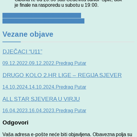
je finale na rasporedu u subotu u 19:00.
Navigacija
IZ ČAKOVCA SA NOVA DVA BODA
U GOSTE RADNIKU IZ KRIŽEVACA
objava
Vezane objave
DJEČACI “U11”
09.12.2022.
09.12.2022.
Predrag Putar
DRUGO KOLO 2.HR LIGE – REGIJA SJEVER
14.10.2024.
14.10.2024.
Predrag Putar
ALL STAR SJEVERA U VIRJU
16.04.2023.
16.04.2023.
Predrag Putar
Odgovori
Vaša adresa e-pošte neće biti objavljena.
Obavezna polja su