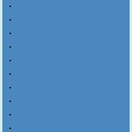
NOVOSTI
SENIORI 1 – 2.HR LIGA
M D K
ŠKOLA KOŠARKE
VETERANI
O NAMA
POVIJEST
MEMORIJALNI TURNIR DEJAN MARKOVIĆ GARY
REZULTATI I TABLICE 2. HR LIGA – SJEVER
GALERIJA FOTO