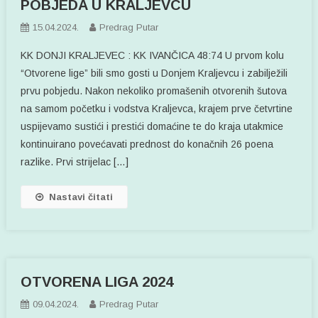
POBJEDA U KRALJEVCU
15.04.2024.
Predrag Putar
KK DONJI KRALJEVEC : KK IVANČICA 48:74 U prvom kolu
“Otvorene lige” bili smo gosti u Donjem Kraljevcu i zabilježili
prvu pobjedu. Nakon nekoliko promašenih otvorenih šutova
na samom početku i vodstva Kraljevca, krajem prve četvrtine
uspijevamo sustići i prestići domaćine te do kraja utakmice
kontinuirano povećavati prednost do konačnih 26 poena
razlike. Prvi strijelac […]
Nastavi čitati
OTVORENA LIGA 2024
09.04.2024.
Predrag Putar