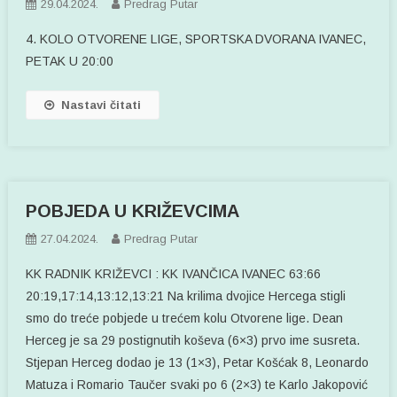
29.04.2024.
Predrag Putar
4. KOLO OTVORENE LIGE, SPORTSKA DVORANA IVANEC,
PETAK U 20:00
Nastavi čitati
POBJEDA U KRIŽEVCIMA
27.04.2024.
Predrag Putar
KK RADNIK KRIŽEVCI : KK IVANČICA IVANEC 63:66
20:19,17:14,13:12,13:21 Na krilima dvojice Hercega stigli
smo do treće pobjede u trećem kolu Otvorene lige. Dean
Herceg je sa 29 postignutih koševa (6×3) prvo ime susreta.
Stjepan Herceg dodao je 13 (1×3), Petar Košćak 8, Leonardo
Matuza i Romario Taučer svaki po 6 (2×3) te Karlo Jakopović