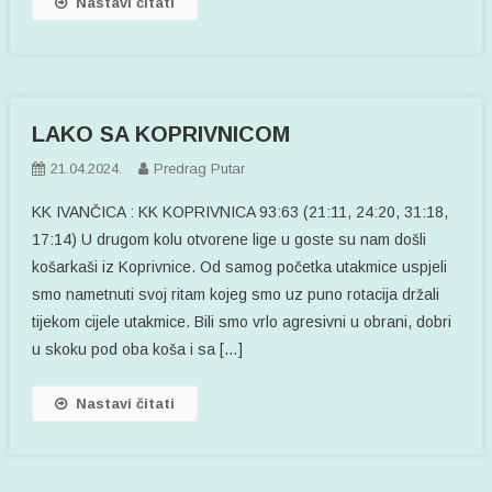
Nastavi čitati
LAKO SA KOPRIVNICOM
21.04.2024.
Predrag Putar
KK IVANČICA : KK KOPRIVNICA 93:63 (21:11, 24:20, 31:18,
17:14) U drugom kolu otvorene lige u goste su nam došli
košarkaši iz Koprivnice. Od samog početka utakmice uspjeli
smo nametnuti svoj ritam kojeg smo uz puno rotacija držali
tijekom cijele utakmice. Bili smo vrlo agresivni u obrani, dobri
u skoku pod oba koša i sa […]
Nastavi čitati