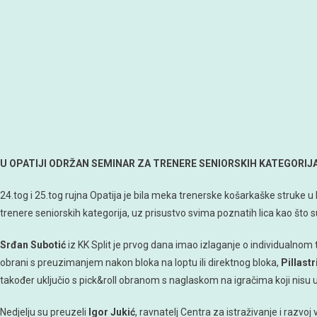
U OPATIJI ODRŽAN SEMINAR ZA TRENERE SENIORSKIH KATEGORIJ
24.tog i 25.tog rujna Opatija je bila meka trenerske košarkaške struke 
trenere seniorskih kategorija, uz prisustvo svima poznatih lica kao što su
Srđan Subotić
iz KK Split je prvog dana imao izlaganje o individualnom
obrani s preuzimanjem nakon bloka na loptu ili direktnog bloka,
Pillastr
također uključio s pick&roll obranom s naglaskom na igračima koji nisu u
Nedjelju su preuzeli
Igor Jukić
, ravnatelj Centra za istraživanje i raz