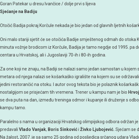
Goran Patekar u dresu Ivančice / dolje prvi s lijeva
Sjećanje na Badiju
Otočić Badija pokraj Korčule nekada je bio jedan od glavnih ljetnih košar
Oni malo stariji sjetit će se otočića Badije smještenog odmah do otoka
minuta vožnje brodicom iz Korčule, Badija je tamo negdje od 1995. pa do 
centara u Hrvatskoj, ali i Jugoslaviji 70-ih i 80-ih godina.
Za one koji ne znaju, na Badiji se nalazi samo jedan samostan u kojem su 
metara od njega nalazi se košarkaško igralište na kojem su se održavali
jedini restorančić na otoku. I autor ovog teksta bio je polaznik košark
nostalgijom se prisjećam tih vremena. Trener u kampu nam je bio
Hrvoj
se dva puta na dan, između treninga odmor i kupanje ili druženje s odb
kampu tamo.
Paralelno s nama u organizaciji Hrvatskog olimpijskog odbora održan je
predavali
Vlado Vanjak
,
Boris Sinković
i
Živko Ljubojević.
Sjećam se d
Na žalost, 2007. je sa samo 25 godina od posljedica srčanog udara Vlado