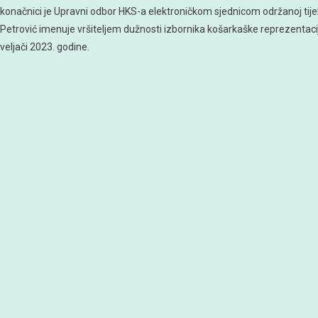
konačnici je Upravni odbor HKS-a elektroničkom sjednicom održanoj tij
Petrović imenuje vršiteljem dužnosti izbornika košarkaške reprezentaci
veljači 2023. godine.