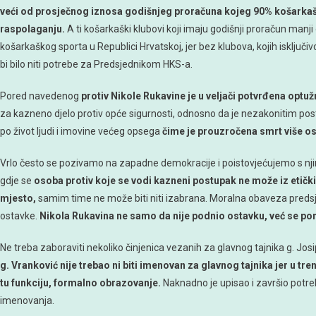
veći od prosječnog iznosa godišnjeg proračuna kojeg 90% košarkašk
raspolaganju.
A ti košarkaški klubovi koji imaju godišnji proračun manji
košarkaškog sporta u Republici Hrvatskoj, jer bez klubova, kojih isključ
bi bilo niti potrebe za Predsjednikom HKS-a.
Pored navedenog
protiv Nikole Rukavine je u veljači potvrđena opt
za kazneno djelo protiv opće sigurnosti, odnosno da je nezakonitim po
po život ljudi i imovine većeg opsega
čime je prouzročena smrt više o
Vrlo često se pozivamo na zapadne demokracije i poistovjećujemo s nj
gdje se
osoba protiv koje se vodi kazneni postupak ne može iz etički
mjesto,
samim time ne može biti niti izabrana. Moralna obaveza preds
ostavke.
Nikola Rukavina ne samo da nije podnio ostavku, već se po
Ne treba zaboraviti nekoliko činjenica vezanih za glavnog tajnika g. Jos
g. Vranković nije trebao ni biti imenovan za glavnog tajnika jer u t
tu funkciju, formalno obrazovanje.
Naknadno je upisao i završio potr
imenovanja.