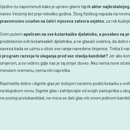
Ujedno ću napomenuti kako je upravo glavni tajnik
akter najbrutalnije
naveo Večernji list prije nekoliko godina. Zbog fizičkog napada na novin
pravomoćno osuđen na četiri mjeseca zatvora uvjetno
, uz rok kušnj
Ovim putem
apeliram na sve košarkaške djelatnike, a posebno na pr
predstavnici svih košarkaških djelatnika, a ne glasači vodstva, da dobro r
saveza kada se uzmu u obzir sve ranije navedene činjenice. Treba li n
i program razvoja te ulaganja pred vas stavlja kandidat?
Jer ako kon
smjerom, a svi vidimo gdje nas je taj smjer doveo. Ako nema nove strategij
minulom vremenu, nema niti napretka.
Razmislite dobro i dignite glas jer šutnjom nećemo podići košarku s ovih
na klupskom nivou. Dignite glas i zahtijevajte od svojih zastupnika u sk
ne postoji protukandidat, ne mora se dati glas niti onom jedinom kandid