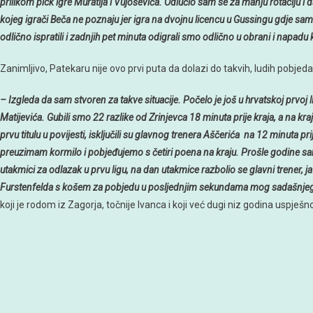
prilikom pick igre Muratija i Vujoševića. Odlučio sam se za manju rotaciju i
kojeg igrači Beča ne poznaju jer igra na dvojnu licencu u Gussingu gdje sa
odlično ispratili i zadnjih pet minuta odigrali smo odlično u obrani i napadu
Zanimljivo, Patekaru nije ovo prvi puta da dolazi do takvih, ludih pobjeda
– Izgleda da sam stvoren za takve situacije. Počelo je još u hrvatskoj prvo
Matijevića. Gubili smo 22 razlike od Zrinjevca 18 minuta prije kraja, a na kr
prvu titulu u povijesti, isključili su glavnog trenera Aščerića na 12 minuta p
preuzimam kormilo i pobjeđujemo s četiri poena na kraju. Prošle godine sa
utakmici za odlazak u prvu ligu, na dan utakmice razbolio se glavni trener, 
Furstenfelda s košem za pobjedu u posljednjim sekundama mog sadašnjeg 
koji je rodom iz Zagorja, točnije Ivanca i koji već dugi niz godina uspješn