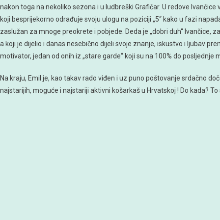
nakon toga na nekoliko sezona i u ludbreški Grafičar. U redove Ivančice v
koji besprijekorno odrađuje svoju ulogu na poziciji „5“ kako u fazi napada
zaslužan za mnoge preokrete i pobjede. Deda je „dobri duh“ Ivančice, za
a koji je dijelio i danas nesebično dijeli svoje znanje, iskustvo i ljubav 
motivator, jedan od onih iz „stare garde“ koji su na 100% do posljednje m
Na kraju, Emil je, kao takav rado viđen i uz puno poštovanje srdačno d
najstarijih, moguće i najstariji aktivni košarkaš u Hrvatskoj ! Do kada? 