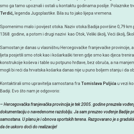
smo ga tamo upoznali i ostali u kontaktu godinama poslije. Polaznike tr
Tvrdić,
legenda Jugoplastike. Bila su to jako lijepa vremena.
Spomenimo malo i povijest otoka. Naziv otoka Badija površine 0,79 km pr
1368. godine, a potom i drugi nazivi kao Otok, Veliki školj, Veći školj, Školj
Samostan je danas u vlasništvu Hercegovačke franjevačke provincije, a
ljeta posjetili smo otok kao i košarkaški teren gdje smo kao djeca trenira
konstrukcije koševa i table su potpuno hrđave, bez obruča, a na manjem t
mogli bi reći da hrvatska košarka danas nije u puno boljem stanju i da ob
Kontaktirali smo upravitelja samostana fra
Tomislava Puljića
u vezi k
Badiji. Evo što nam je odgovorio:
– Hercegovačka franjevačka provincija je tek 2005. godine preuzela vođenj
dokumentaciju o navedenome razdoblju. Ja sam preuzeo vođenje Badije pri
samostana. U planu je i obnova sportskih terena. Razgovarano je s gradski
da će uskoro doći do realizacije!