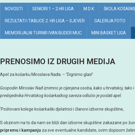
NOVOSTI
SENIORI 1 – 2.HR LIGA
M D K
ŠKOLA KOŠARK
REZULTATI I TABLICE 2. HR LIGA – SJEVER
GALERIJA FOTO
MEMORIJALNI TURNIR IVAN BUDER MUC
MINI BASKET LIGA
PRENOSIMO IZ DRUGIH MEDIJA
Apel za košarku Miroslava Nađa: – ‘Dignimo glas!’
Gospodin Miroslav Nađ iznimno je cijenjena osoba, kako u hrvatskoj, tako i
predsjednika Hrvatskog košarkaškog saveza odlučio je poslati apel.
‘Poštovani kolege košarkaški djelatnici i članovi izborne skupštine,
S obzirom na to da nam se bliži dan izborne skupštine zakazane po žu
pripremu i kampanju
za sve eventualne kandidate, ovim dopisom želi