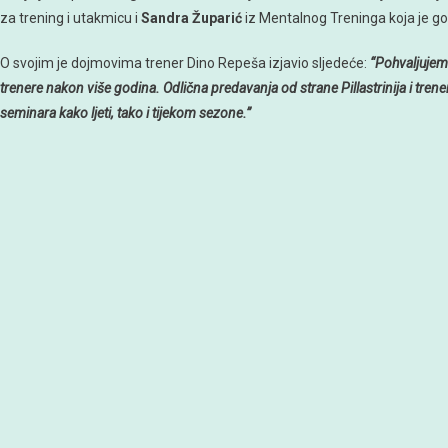
za trening i utakmicu i
Sandra Župarić
iz Mentalnog Treninga koja je govor
O svojim je dojmovima trener Dino Repeša izjavio sljedeće:
“Pohvaljujem 
trenere nakon više godina. Odlična predavanja od strane Pillastrinija i trene
seminara kako ljeti, tako i tijekom sezone.”