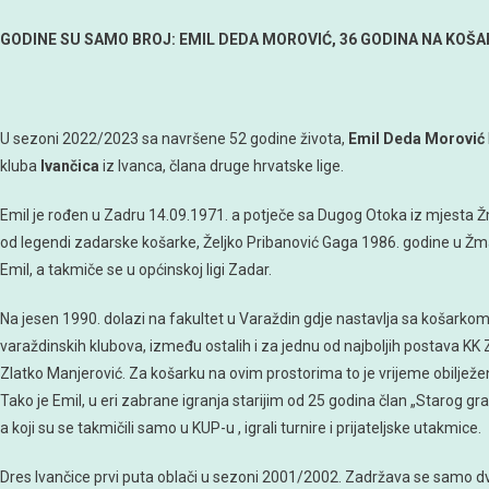
GODINE SU SAMO BROJ: EMIL DEDA MOROVIĆ, 36 GODINA NA KO
U sezoni 2022/2023 sa navršene 52 godine života,
Emil Deda Morović
kluba
Ivančica
iz Ivanca, člana druge hrvatske lige.
Emil je rođen u Zadru 14.09.1971. a potječe sa Dugog Otoka iz mjesta
od legendi zadarske košarke, Željko Pribanović Gaga 1986. godine u Žmanu
Emil, a takmiče se u općinskoj ligi Zadar.
Na jesen 1990. dolazi na fakultet u Varaždin gdje nastavlja sa košarkom,
varaždinskih klubova, između ostalih i za jednu od najboljih postava KK 
Zlatko Manjerović. Za košarku na ovim prostorima to je vrijeme obilje
Tako je Emil, u eri zabrane igranja starijim od 25 godina član „Starog g
a koji su se takmičili samo u KUP-u , igrali turnire i prijateljske utakmice.
Dres Ivančice prvi puta oblači u sezoni 2001/2002. Zadržava se samo dv