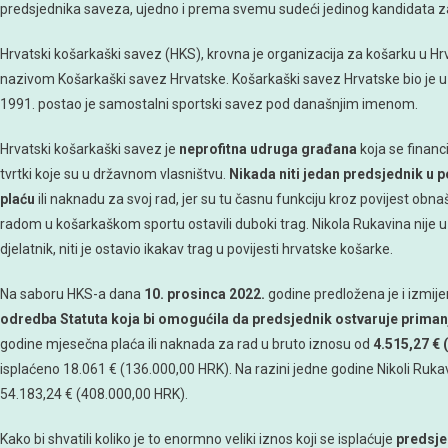
predsjednika saveza, ujedno i prema svemu sudeći jedinog kandidata z
Hrvatski košarkaški savez (HKS), krovna je organizacija za košarku u Hr
nazivom Košarkaški savez Hrvatske. Košarkaški savez Hrvatske bio je 
1991. postao je samostalni sportski savez pod današnjim imenom.
Hrvatski košarkaški savez je
neprofitna udruga građana
koja se financ
tvrtki koje su u državnom vlasništvu.
Nikada niti jedan predsjednik u 
plaću
ili naknadu za svoj rad, jer su tu časnu funkciju kroz povijest obnaš
radom u košarkaškom sportu ostavili duboki trag. Nikola Rukavina nije u
djelatnik, niti je ostavio ikakav trag u povijesti hrvatske košarke.
Na saboru HKS-a dana
10. prosinca 2022.
godine predložena je i izmi
odredba Statuta koja bi omogućila da predsjednik ostvaruje priman
godine mjesečna plaća ili naknada za rad u bruto iznosu od
4.515,27 € 
isplaćeno 18.061 € (136.000,00 HRK). Na razini jedne godine Nikoli Ruka
54.183,24 € (408.000,00 HRK).
Kako bi shvatili koliko je to enormno veliki iznos koji se isplaćuje
predsje