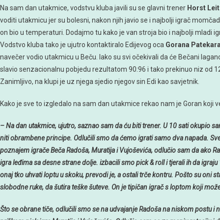
Na sam dan utakmice, vodstvu kluba javili su se glavni trener
Horst Lei
voditi utakmicu jer su bolesni, nakon njih javio se i najbolji igrač momč
on bio u temperaturi. Dodajmo tu kako je van stroja bio i najbolji mladi
Vodstvo kluba tako je ujutro kontaktiralo Edijevog oca
Gorana Patekar
navečer vodio utakmicu u Beču. Iako su svi očekivali da će Bečani lagano
slavio senzacionalnu pobjedu rezultatom 90:96 i tako prekinuo niz od 1
Zanimljivo, na klupi je uz njega sjedio njegov sin Edi kao savjetnik.
Kako je sve to izgledalo na sam dan utakmice rekao nam je Goran koji već
– Na dan utakmice, ujutro, saznao sam da ću biti trener. U 10 sati okupio s
niti obrambene principe. Odlučili smo da ćemo igrati samo dva napada. Sve
poznajem igrače Beča Radoša, Muratija i Vujoševića, odlučio sam da ako Rad
igra leđima sa desne strane dolje. izbacili smo pick & roll i tjerali ih da igra
onaj tko uhvati loptu u skoku, prevodi je, a ostali trče kontru. Pošto su oni s
slobodne ruke, da šutira teške šuteve. On je tipičan igrač s loptom koji može
Što se obrane tiče, odlučili smo se na udvajanje Radoša na niskom postu i n