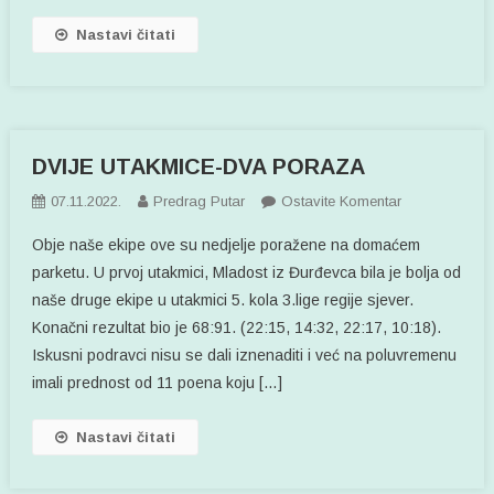
POBJEDA
Nastavi čitati
HRVATSKE
U
GRAZU
DVIJE UTAKMICE-DVA PORAZA
Na
07.11.2022.
Predrag Putar
Ostavite Komentar
DVIJE
Obje naše ekipe ove su nedjelje poražene na domaćem
UTAKMICE-
parketu. U prvoj utakmici, Mladost iz Đurđevca bila je bolja od
DVA
naše druge ekipe u utakmici 5. kola 3.lige regije sjever.
PORAZA
Konačni rezultat bio je 68:91. (22:15, 14:32, 22:17, 10:18).
Iskusni podravci nisu se dali iznenaditi i već na poluvremenu
imali prednost od 11 poena koju […]
Nastavi čitati