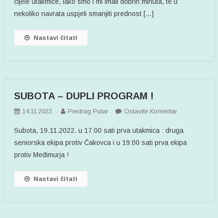
cijele utakmice, iako smo i mi imali dobrih minuta, te u
nekoliko navrata uspjeli smanjiti prednost […]
Nastavi čitati
SUBOTA – DUPLI PROGRAM !
Na
14.11.2022.
Predrag Putar
Ostavite Komentar
SUBOTA
Subota, 19.11.2022. u 17:00 sati prva utakmica : druga
–
seniorska ekipa protiv Čakovca i u 19:00 sati prva ekipa
DUPLI
protiv Međimurja !
PROGRAM
!
Nastavi čitati