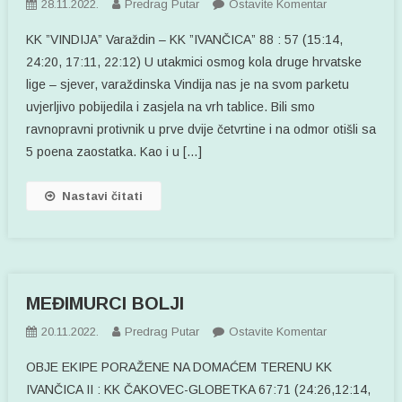
Na
28.11.2022.
Predrag Putar
Ostavite Komentar
VINDIJA
KK ”VINDIJA” Varaždin – KK ”IVANČICA” 88 : 57 (15:14,
ZASLUŽENO
24:20, 17:11, 22:12) U utakmici osmog kola druge hrvatske
SLAVI
lige – sjever, varaždinska Vindija nas je na svom parketu
uvjerljivo pobijedila i zasjela na vrh tablice. Bili smo
ravnopravni protivnik u prve dvije četvrtine i na odmor otišli sa
5 poena zaostatka. Kao i u […]
Nastavi čitati
MEĐIMURCI BOLJI
Na
20.11.2022.
Predrag Putar
Ostavite Komentar
MEĐIMURCI
OBJE EKIPE PORAŽENE NA DOMAĆEM TERENU KK
BOLJI
IVANČICA II : KK ČAKOVEC-GLOBETKA 67:71 (24:26,12:14,