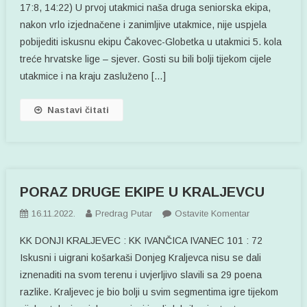
17:8, 14:22) U prvoj utakmici naša druga seniorska ekipa,
nakon vrlo izjednačene i zanimljive utakmice, nije uspjela
pobijediti iskusnu ekipu Čakovec-Globetka u utakmici 5. kola
treće hrvatske lige – sjever. Gosti su bili bolji tijekom cijele
utakmice i na kraju zasluženo […]
Nastavi čitati
PORAZ DRUGE EKIPE U KRALJEVCU
Na
16.11.2022.
Predrag Putar
Ostavite Komentar
PORAZ
KK DONJI KRALJEVEC : KK IVANČICA IVANEC 101 : 72
DRUGE
Iskusni i uigrani košarkaši Donjeg Kraljevca nisu se dali
EKIPE
iznenaditi na svom terenu i uvjerljivo slavili sa 29 poena
U
razlike. Kraljevec je bio bolji u svim segmentima igre tijekom
KRALJEVCU