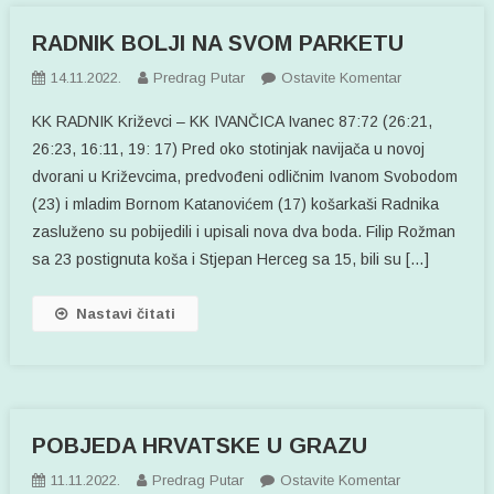
RADNIK BOLJI NA SVOM PARKETU
Na
14.11.2022.
Predrag Putar
Ostavite Komentar
RADNIK
KK RADNIK Križevci – KK IVANČICA Ivanec 87:72 (26:21,
BOLJI
26:23, 16:11, 19: 17) Pred oko stotinjak navijača u novoj
NA
dvorani u Križevcima, predvođeni odličnim Ivanom Svobodom
SVOM
(23) i mladim Bornom Katanovićem (17) košarkaši Radnika
PARKETU
zasluženo su pobijedili i upisali nova dva boda. Filip Rožman
sa 23 postignuta koša i Stjepan Herceg sa 15, bili su […]
Nastavi čitati
POBJEDA HRVATSKE U GRAZU
Na
11.11.2022.
Predrag Putar
Ostavite Komentar