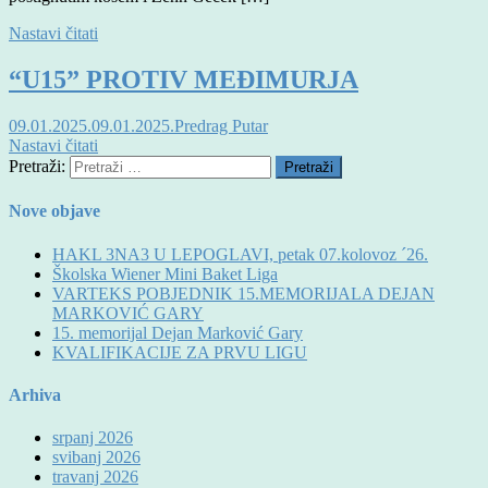
Nastavi čitati
“U15” PROTIV MEĐIMURJA
09.01.2025.
09.01.2025.
Predrag Putar
Nastavi čitati
Pretraži:
Nove objave
HAKL 3NA3 U LEPOGLAVI, petak 07.kolovoz ´26.
Školska Wiener Mini Baket Liga
VARTEKS POBJEDNIK 15.MEMORIJALA DEJAN
MARKOVIĆ GARY
15. memorijal Dejan Marković Gary
KVALIFIKACIJE ZA PRVU LIGU
Arhiva
srpanj 2026
svibanj 2026
travanj 2026