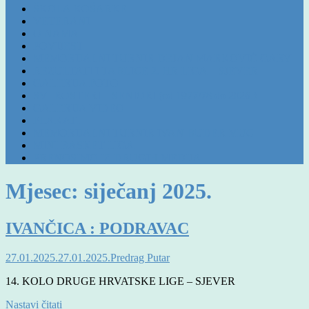
ŠKOLA KOŠARKE
VETERANI
O NAMA
POVIJEST
MEMORIJALNI TURNIR DEJAN MARKOVIĆ GARY
REZULTATI I TABLICE 2. HR LIGA – SJEVER
GALERIJA FOTO
SVI ROSTERI – SENIORI (od 1977/78 do 2026.)
GALERIJA VIDEO
PLAKATI
MEMORIJALNI TURNIR IVAN BUDER MUC
MINI BASKET LIGA
PRENOSIMO IZ DRUGIH MEDIJA
Mjesec:
siječanj 2025.
IVANČICA : PODRAVAC
27.01.2025.
27.01.2025.
Predrag Putar
14. KOLO DRUGE HRVATSKE LIGE – SJEVER
Nastavi čitati