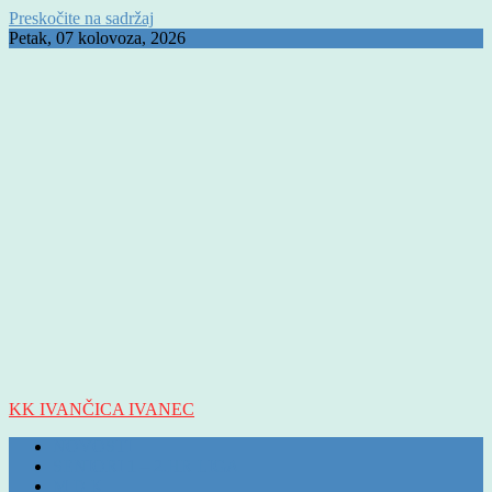
Preskočite na sadržaj
Petak, 07 kolovoza, 2026
KK IVANČICA IVANEC
NOVOSTI
SENIORI 1 – 2.HR LIGA
M D K