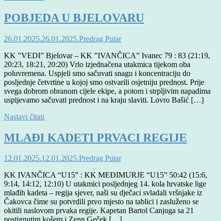
POBJEDA U BJELOVARU
26.01.2025.
26.01.2025.
Predrag Putar
KK ”VEDI” Bjelovar – KK ”IVANČICA” Ivanec 79 : 83 (21:19,
20:23, 18:21, 20:20) Vrlo izjednačena utakmica tijekom oba
poluvremena. Uspjeli smo sačuvati snagu i koncentraciju do
posljednje četvrtine u kojoj smo ostvarili osjetniju prednost. Prije
svega dobrom obranom cijele ekipe, a potom i strpljivim napadima
uspijevamo sačuvati prednost i na kraju slaviti. Lovro Bašić […]
Nastavi čitati
MLAĐI KADETI PRVACI REGIJE
12.01.2025.
12.01.2025.
Predrag Putar
KK IVANČICA “U15” : KK MEĐIMURJE “U15” 50:42 (15:6,
9:14, 14:12, 12:10) U utakmici posljednjeg 14. kola hrvatske lige
mlađih kadeta – regija sjever, naši su dječaci svladali vršnjake iz
Čakovca čime su potvrdili prvo mjesto na tablici i zasluženo se
okitili naslovom prvaka regije. Kapetan Bartol Canjuga sa 21
postignutim košem i Zenn Geček […]