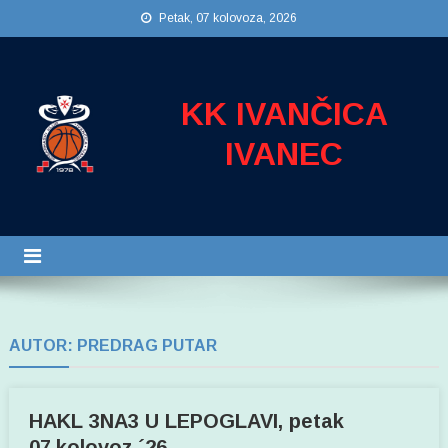
Preskočite
Petak, 07 kolovoza, 2026
na
sadržaj
KK IVANČICA
IVANEC
AUTOR:
PREDRAG PUTAR
HAKL 3NA3 U LEPOGLAVI, petak
07.kolovoz ´26.