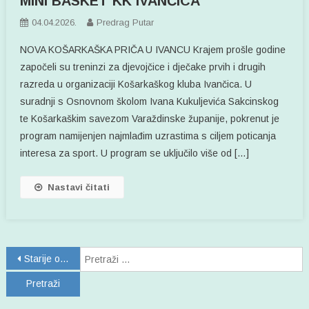
MINI BASKET KK IVANČICA
04.04.2026.
Predrag Putar
NOVA KOŠARKAŠKA PRIČA U IVANCU Krajem prošle godine
započeli su treninzi za djevojčice i dječake prvih i drugih
razreda u organizaciji Košarkaškog kluba Ivančica. U
suradnji s Osnovnom školom Ivana Kukuljevića Sakcinskog
te Košarkaškim savezom Varaždinske županije, pokrenut je
program namijenjen najmlađim uzrastima s ciljem poticanja
interesa za sport. U program se uključilo više od […]
Nastavi čitati
Navigacija
P
Starije objave
objava