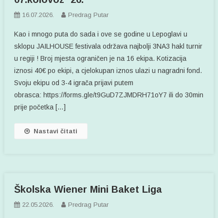
16.07.2026.
Predrag Putar
Kao i mnogo puta do sada i ove se godine u Lepoglavi u
sklopu JAILHOUSE festivala održava najbolji 3NA3 hakl turnir
u regiji ! Broj mjesta ograničen je na 16 ekipa. Kotizacija
iznosi 40€ po ekipi, a cjelokupan iznos ulazi u nagradni fond.
Svoju ekipu od 3-4 igrača prijavi putem
obrasca: https://forms.gle/t9GuD7ZJMDRH71oY7 ili do 30min
prije početka […]
Nastavi čitati
Školska Wiener Mini Baket Liga
22.05.2026.
Predrag Putar