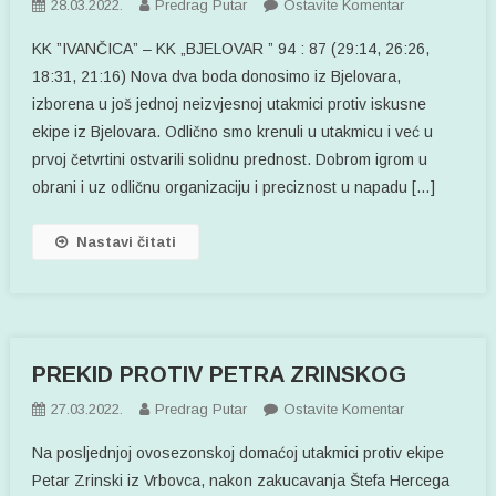
Na
28.03.2022.
Predrag Putar
Ostavite Komentar
POBJEDA
KK ”IVANČICA” – KK „BJELOVAR ” 94 : 87 (29:14, 26:26,
U
18:31, 21:16) Nova dva boda donosimo iz Bjelovara,
BJELOVARU
izborena u još jednoj neizvjesnoj utakmici protiv iskusne
ekipe iz Bjelovara. Odlično smo krenuli u utakmicu i već u
prvoj četvrtini ostvarili solidnu prednost. Dobrom igrom u
obrani i uz odličnu organizaciju i preciznost u napadu […]
Nastavi čitati
PREKID PROTIV PETRA ZRINSKOG
Na
27.03.2022.
Predrag Putar
Ostavite Komentar
PREKID
Na posljednjoj ovosezonskoj domaćoj utakmici protiv ekipe
PROTIV
Petar Zrinski iz Vrbovca, nakon zakucavanja Štefa Hercega
PETRA