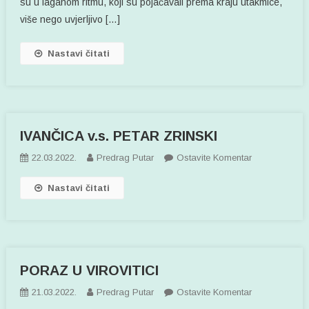
su u laganom ritmu, koji su pojačavali prema kraju utakmice,
više nego uvjerljivo […]
Nastavi čitati
IVANČICA v.s. PETAR ZRINSKI
Na
22.03.2022.
Predrag Putar
Ostavite Komentar
IVANČICA
Nastavi čitati
V.s.
PETAR
ZRINSKI
PORAZ U VIROVITICI
Na
21.03.2022.
Predrag Putar
Ostavite Komentar
PORAZ