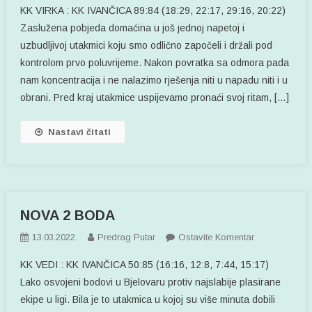
KK VIRKA : KK IVANČICA 89:84 (18:29, 22:17, 29:16, 20:22)
U
Zaslužena pobjeda domaćina u još jednoj napetoj i
VIROVITICI
uzbudljivoj utakmici koju smo odlično započeli i držali pod
kontrolom prvo poluvrijeme. Nakon povratka sa odmora pada
nam koncentracija i ne nalazimo rješenja niti u napadu niti i u
obrani. Pred kraj utakmice uspijevamo pronaći svoj ritam, […]
Nastavi čitati
NOVA 2 BODA
Na
13.03.2022.
Predrag Putar
Ostavite Komentar
NOVA
KK VEDI : KK IVANČICA 50:85 (16:16, 12:8, 7:44, 15:17)
2
Lako osvojeni bodovi u Bjelovaru protiv najslabije plasirane
BODA
ekipe u ligi. Bila je to utakmica u kojoj su više minuta dobili