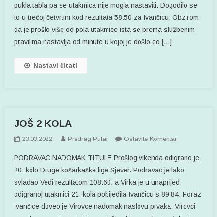
pukla tabla pa se utakmica nije mogla nastaviti. Dogodilo se
ZRINSKOG
to u trećoj četvrtini kod rezultata 58:50 za Ivančicu. Obzirom
da je prošlo više od pola utakmice ista se prema službenim
pravilima nastavlja od minute u kojoj je došlo do […]
Nastavi čitati
JOŠ 2 KOLA
Na
23.03.2022.
Predrag Putar
Ostavite Komentar
JOŠ
PODRAVAC NADOMAK TITULE Prošlog vikenda odigrano je
2
20. kolo Druge košarkaške lige Sjever. Podravac je lako
KOLA
svladao Vedi rezultatom 108:60, a Virka je u unaprijed
odigranoj utakmici 21. kola pobijedila Ivančicu s 89:84. Poraz
Ivančice doveo je Virovce nadomak naslovu prvaka. Virovci