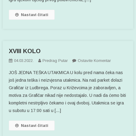
Nastavi čitati
XVIII KOLO
Na
04.03.2022.
Predrag Putar
Ostavite Komentar
XVIII
JOŠ JEDNA TEŠKA UTAKMICA U kolu pred nama čeka nas
KOLO
još jedna teška i neizvjesna utakmica. Na naš parket dolazi
Grafičar iz Ludbrega. Poraz u Križevcima je zaboravljen, a
motiva za Grafičar nikad nije nedostajalo. U nadi da ćemo biti
kompletni nestrpljivo čekamo i ovaj dvoboj. Utakmica se igra
u subotu u 17:00 sati u […]
Nastavi čitati