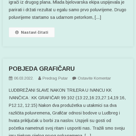
igrači iz drugog plana. Mlada bjelovarska ekipa uspijevala je
parirati i držati rezultat u egalu samo prvo poluvrijeme. Drugo
poluvrijeme startamo sa udarnom petorkom, […]
Nastavi čitati
POBJEDA GRAFIČARU
Na
06.03.2022.
Predrag Putar
Ostavite Komentar
POBJEDA
LUDBREŽANI SLAVE NAKON TRILERA U IVANCU KK
GRAFIČARU
IVANČICA : KK GRAFIČAR 99:102 (13:22,16:23,27:14,19:16,
P12:12, 12:15) Nakon dva produžetka u utakmici sa dva
različita poluvremena, Grafičar odnosi bodove u Ludbreg i
hvata priključak u borbi za naslov. Uspjeli su gosti od
početka nametnuti svoj ritam i usporiti nas. Tražili smo svoju
igru tijekom cijelog prvog poluvremena, […]