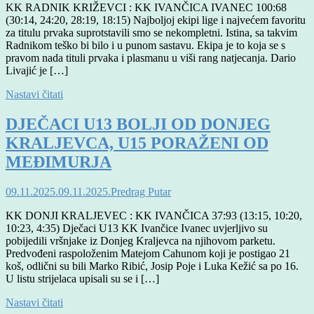
KK RADNIK KRIŽEVCI : KK IVANČICA IVANEC 100:68
(30:14, 24:20, 28:19, 18:15) Najboljoj ekipi lige i najvećem favoritu
za titulu prvaka suprotstavili smo se nekompletni. Istina, sa takvim
Radnikom teško bi bilo i u punom sastavu. Ekipa je to koja se s
pravom nada tituli prvaka i plasmanu u viši rang natjecanja. Dario
Livajić je […]
Nastavi čitati
DJEČACI U13 BOLJI OD DONJEG
KRALJEVCA, U15 PORAŽENI OD
MEĐIMURJA
09.11.2025.
09.11.2025.
Predrag Putar
KK DONJI KRALJEVEC : KK IVANČICA 37:93 (13:15, 10:20,
10:23, 4:35) Dječaci U13 KK Ivančice Ivanec uvjerljivo su
pobijedili vršnjake iz Donjeg Kraljevca na njihovom parketu.
Predvođeni raspoloženim Matejom Cahunom koji je postigao 21
koš, odlični su bili Marko Ribić, Josip Poje i Luka Kežić sa po 16.
U listu strijelaca upisali su se i […]
Nastavi čitati