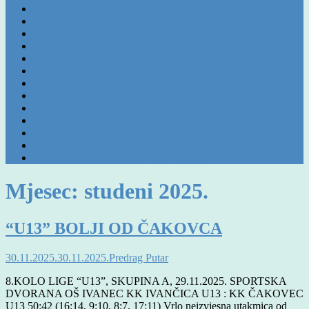
ŠKOLA KOŠARKE
VETERANI
O NAMA
POVIJEST
MEMORIJALNI TURNIR DEJAN MARKOVIĆ GARY
REZULTATI I TABLICE 2. HR LIGA – SJEVER
GALERIJA FOTO
SVI ROSTERI – SENIORI (od 1977/78 do 2026.)
GALERIJA VIDEO
PLAKATI
MEMORIJALNI TURNIR IVAN BUDER MUC
MINI BASKET LIGA
PRENOSIMO IZ DRUGIH MEDIJA
Mjesec:
studeni 2025.
“U13” BOLJI OD ČAKOVCA
30.11.2025.
30.11.2025.
Predrag Putar
8.KOLO LIGE “U13”, SKUPINA A, 29.11.2025. SPORTSKA
DVORANA OŠ IVANEC KK IVANČICA U13 : KK ČAKOVEC
U13 50:42 (16:14, 9:10, 8:7, 17:11) Vrlo neizvjesna utakmica od