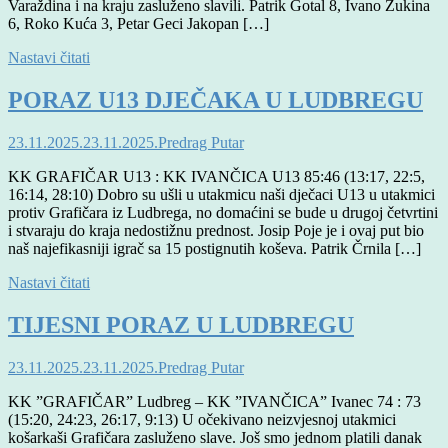
Varaždina i na kraju zasluženo slavili. Patrik Gotal 8, Ivano Žukina
6, Roko Kuća 3, Petar Geci Jakopan […]
Nastavi čitati
PORAZ U13 DJEČAKA U LUDBREGU
23.11.2025.
23.11.2025.
Predrag Putar
KK GRAFIČAR U13 : KK IVANČICA U13 85:46 (13:17, 22:5,
16:14, 28:10) Dobro su ušli u utakmicu naši dječaci U13 u utakmici
protiv Grafičara iz Ludbrega, no domaćini se bude u drugoj četvrtini
i stvaraju do kraja nedostižnu prednost. Josip Poje je i ovaj put bio
naš najefikasniji igrač sa 15 postignutih koševa. Patrik Črnila […]
Nastavi čitati
TIJESNI PORAZ U LUDBREGU
23.11.2025.
23.11.2025.
Predrag Putar
KK ”GRAFIČAR” Ludbreg – KK ”IVANČICA” Ivanec 74 : 73
(15:20, 24:23, 26:17, 9:13) U očekivano neizvjesnoj utakmici
košarkaši Grafičara zasluženo slave. Još smo jednom platili danak