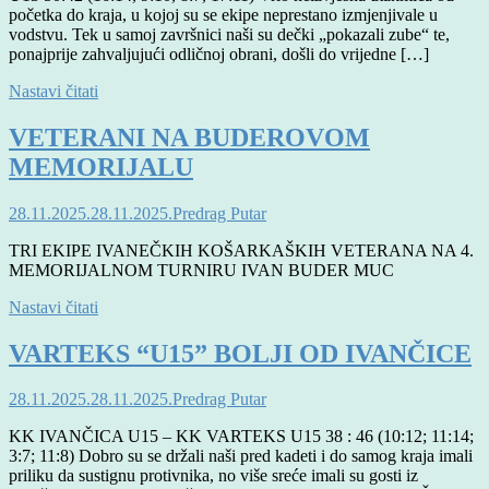
početka do kraja, u kojoj su se ekipe neprestano izmjenjivale u
vodstvu. Tek u samoj završnici naši su dečki „pokazali zube“ te,
ponajprije zahvaljujući odličnoj obrani, došli do vrijedne […]
Nastavi čitati
VETERANI NA BUDEROVOM
MEMORIJALU
28.11.2025.
28.11.2025.
Predrag Putar
TRI EKIPE IVANEČKIH KOŠARKAŠKIH VETERANA NA 4.
MEMORIJALNOM TURNIRU IVAN BUDER MUC
Nastavi čitati
VARTEKS “U15” BOLJI OD IVANČICE
28.11.2025.
28.11.2025.
Predrag Putar
KK IVANČICA U15 – KK VARTEKS U15 38 : 46 (10:12; 11:14;
3:7; 11:8) Dobro su se držali naši pred kadeti i do samog kraja imali
priliku da sustignu protivnika, no više sreće imali su gosti iz