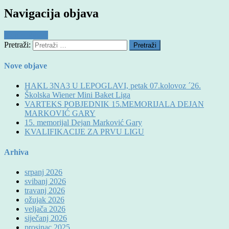
Navigacija objava
Starije objave
Pretraži:
Nove objave
HAKL 3NA3 U LEPOGLAVI, petak 07.kolovoz ´26.
Školska Wiener Mini Baket Liga
VARTEKS POBJEDNIK 15.MEMORIJALA DEJAN
MARKOVIĆ GARY
15. memorijal Dejan Marković Gary
KVALIFIKACIJE ZA PRVU LIGU
Arhiva
srpanj 2026
svibanj 2026
travanj 2026
ožujak 2026
veljača 2026
siječanj 2026
prosinac 2025