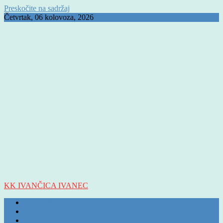
Preskočite na sadržaj
Četvrtak, 06 kolovoza, 2026
KK IVANČICA IVANEC
NOVOSTI
SENIORI 1 – 2.HR LIGA
M D K