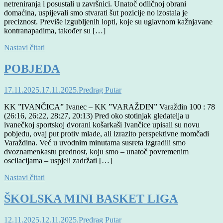
netreniranja i posustali u završnici. Unatoč odličnoj obrani
domaćina, uspijevali smo stvarati šut pozicije no izostala je
preciznost. Previše izgubljenih lopti, koje su uglavnom kažnjavane
kontranapadima, također su […]
Nastavi čitati
POBJEDA
17.11.2025.
17.11.2025.
Predrag Putar
KK ”IVANČICA” Ivanec – KK ”VARAŽDIN” Varaždin 100 : 78
(26:16, 26:22, 28:27, 20:13) Pred oko stotinjak gledatelja u
ivanečkoj sportskoj dvorani košarkaši Ivančice upisali su novu
pobjedu, ovaj put protiv mlade, ali izrazito perspektivne momčadi
Varaždina. Već u uvodnim minutama susreta izgradili smo
dvoznamenkastu prednost, koju smo – unatoč povremenim
oscilacijama – uspjeli zadržati […]
Nastavi čitati
ŠKOLSKA MINI BASKET LIGA
12.11.2025.
12.11.2025.
Predrag Putar