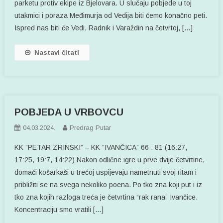
parketu protiv ekipe iz Bjelovara. U slučaju pobjede u toj
utakmici i poraza Međimurja od Vedija biti ćemo konačno peti.
Ispred nas biti će Vedi, Radnik i Varaždin na četvrtoj, […]
Nastavi čitati
POBJEDA U VRBOVCU
04.03.2024.
Predrag Putar
KK ”PETAR ZRINSKI” – KK ”IVANČICA” 66 : 81 (16:27,
17:25, 19:7, 14:22) Nakon odlične igre u prve dvije četvrtine,
domaći košarkaši u trećoj uspijevaju nametnuti svoj ritam i
približiti se na svega nekoliko poena. Po tko zna koji put i iz
tko zna kojih razloga treća je četvrtina “rak rana” Ivančice.
Koncentraciju smo vratili […]