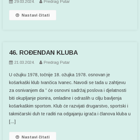
29.03.2024.
Predrag Putar
Nastavi čitati
46. ROĐENDAN KLUBA
21.03.2024.
Predrag Putar
U ožujku 1978, točnije 18. ožujka 1978. osnovan je
košarkaški klub Ivančica Ivanec. Navodi se tada u zahtjevu
za osnivanjem da ” će osnovni sadržaj poslova i djelatnosti
biti okupljanje pionira, omladine i odraslih u cilju bavljenja
košarkaškim sportom. Klub će razvijati drugarstvo, sportski i
takmičarski duh te raditi na odgajanju igrača i članova kluba u
[…]
Nastavi čitati