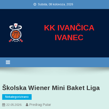
Preskočite
Subota, 08 kolovoza, 2026
na
sadržaj
KK IVANČICA
IVANEC
Školska Wiener Mini Baket Liga
Nekategorizirano
Predrag Putar
22.05.2026.