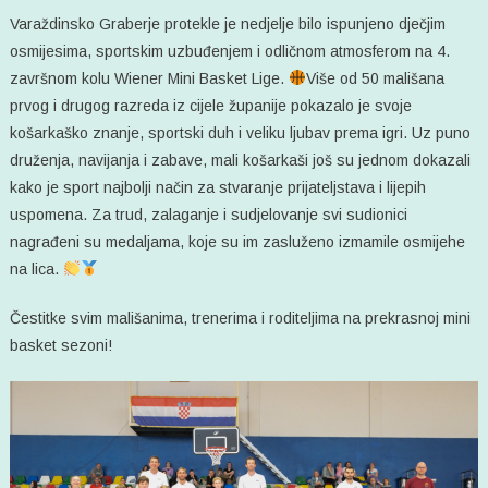
Varaždinsko Graberje protekle je nedjelje bilo ispunjeno dječjim
osmijesima, sportskim uzbuđenjem i odličnom atmosferom na 4.
završnom kolu Wiener Mini Basket Lige.
Više od 50 mališana
prvog i drugog razreda iz cijele županije pokazalo je svoje
košarkaško znanje, sportski duh i veliku ljubav prema igri. Uz puno
druženja, navijanja i zabave, mali košarkaši još su jednom dokazali
kako je sport najbolji način za stvaranje prijateljstava i lijepih
uspomena. Za trud, zalaganje i sudjelovanje svi sudionici
nagrađeni su medaljama, koje su im zasluženo izmamile osmijehe
na lica.
Čestitke svim mališanima, trenerima i roditeljima na prekrasnoj mini
basket sezoni!