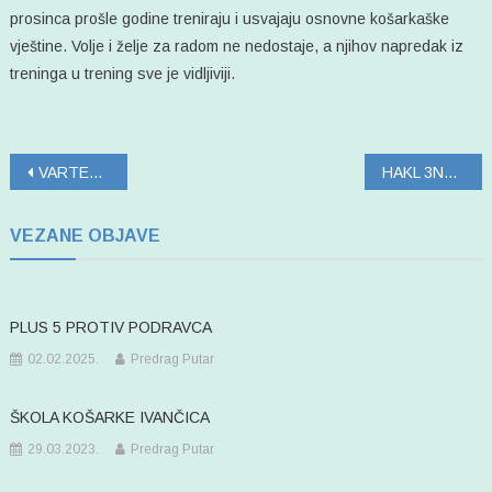
prosinca prošle godine treniraju i usvajaju osnovne košarkaške
vještine. Volje i želje za radom ne nedostaje, a njihov napredak iz
treninga u trening sve je vidljiviji.
Navigacija
VARTEKS POBJEDNIK 15.MEMORIJALA DEJAN MARKOVIĆ GARY
HAKL 3NA3 U LEPOGLAVI, petak 07.kolovoz ´26.
objava
VEZANE OBJAVE
PLUS 5 PROTIV PODRAVCA
02.02.2025.
Predrag Putar
ŠKOLA KOŠARKE IVANČICA
29.03.2023.
Predrag Putar