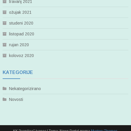
travanj 2021
ožujak 2021
studeni 2020
listopad 2020
rujan 2020
kolovoz 2020
KATEGORIJE
Nekategorizirano
Novosti
KK "Ivančica" Ivanec
|
Tema: News Portal prema
Mystery Themes
.