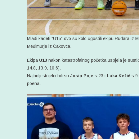
Mlađi kadeti “U15” ovo su kolo ugostili ekipu Rudara iz 
Međimurje iz Čakovca.
Ekipa
U13
nakon katastrofalnog početka uspjela je sustići
14:8, 13:9, 10:6).
Najbolji strijelci bili su
Josip Poje
s 23 i
Luka Kežić
s 9 
poena.