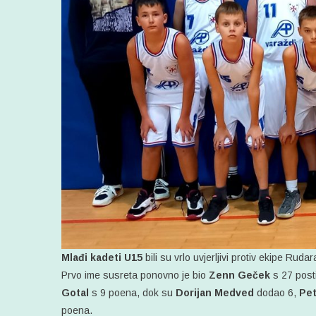
Mlađi kadeti U15
bili su vrlo uvjerljivi protiv ekipe Ruda
Prvo ime susreta ponovno je bio
Zenn Geček
s 27 posti
Gotal
s 9 poena, dok su
Dorijan Medved
dodao 6,
Pet
poena.