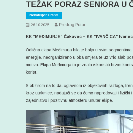
TEŽAK PORAZ SENIORA U
Nekategorizirano
Predrag Putar
26.10.2025.
KK ”MEĐIMURJE” Čakovec – KK ”IVANČICA” Ivanec 103 
Odlična ekipa Međimurja bila je bolja u svim segmentima i
energije, neorganizirano u oba smjera te uz vrlo slab pos
motiva. Ekipa Međimurja to je znala iskoristiti brzim kont
korist.
S obzirom na to da, uglavnom iz objektivnih razloga, tren
kroz utakmice, nadajući se da ćemo napredovati i fizički i 
zajedništvo i pozitivnu atmosferu unutar ekipe.