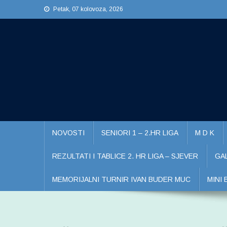
Preskočite
Petak, 07 kolovoza, 2026
na
sadržaj
NOVOSTI
SENIORI 1 – 2.HR LIGA
M D K
REZULTATI I TABLICE 2. HR LIGA – SJEVER
GA
MEMORIJALNI TURNIR IVAN BUDER MUC
MINI 