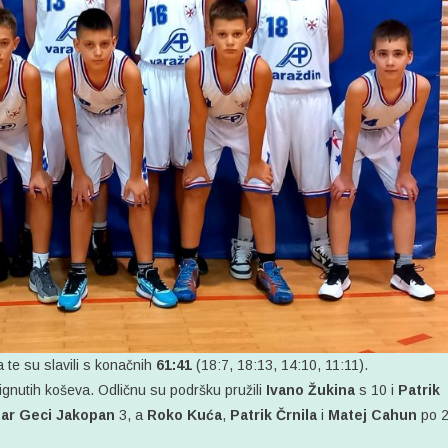
ra te su slavili s konačnih
61:41
(18:7, 18:13, 14:10, 11:11).
gnutih koševa. Odličnu su podršku pružili
Ivano Žukina
s 10 i
Patrik
ar Geci Jakopan
3, a
Roko Kuća
,
Patrik Črnila
i
Matej Cahun
po 