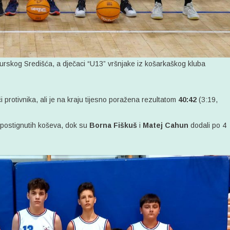
Murskog Središća, a dječaci “U13” vršnjake iz košarkaškog kluba
 protivnika, ali je na kraju tijesno poražena rezultatom
40:42
(3:19,
postignutih koševa, dok su
Borna Fiškuš
i
Matej Cahun
dodali po 4