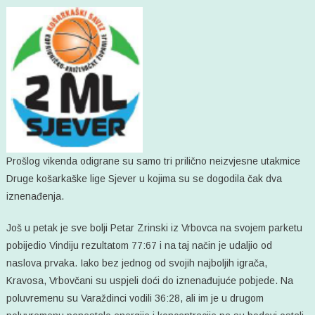
SJEVER
Prošlog vikenda odigrane su samo tri prilično neizvjesne utakmice
Druge košarkaške lige Sjever u kojima su se dogodila čak dva
iznenađenja.
Još u petak je sve bolji Petar Zrinski iz Vrbovca na svojem parketu
pobijedio Vindiju rezultatom 77:67 i na taj način je udaljio od
naslova prvaka. Iako bez jednog od svojih najboljih igrača,
Kravosa, Vrbovčani su uspjeli doći do iznenađujuće pobjede. Na
poluvremenu su Varaždinci vodili 36:28, ali im je u drugom