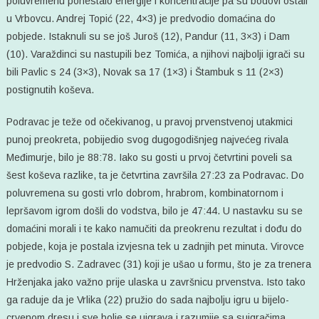
poluvremenu ponestalo energije i koncentracije pa su bodovi ostali
u Vrbovcu. Andrej Topić (22, 4×3) je predvodio domaćina do
pobjede. Istaknuli su se još Juroš (12), Pandur (11, 3×3) i Dam
(10). Varaždinci su nastupili bez Tomića, a njihovi najbolji igrači su
bili Pavlic s 24 (3×3), Novak sa 17 (1×3) i Štambuk s 11 (2×3)
postignutih koševa.
Podravac je teže od očekivanog, u pravoj prvenstvenoj utakmici
punoj preokreta, pobijedio svog dugogodišnjeg najvećeg rivala
Međimurje, bilo je 88:78. Iako su gosti u prvoj četvrtini poveli sa
šest koševa razlike, ta je četvrtina završila 27:23 za Podravac. Do
poluvremena su gosti vrlo dobrom, hrabrom, kombinatornom i
lepršavom igrom došli do vodstva, bilo je 47:44. U nastavku su se
domaćini morali i te kako namučiti da preokrenu rezultat i dođu do
pobjede, koja je postala izvjesna tek u zadnjih pet minuta. Virovce
je predvodio S. Zadravec (31) koji je ušao u formu, što je za trenera
Hrženjaka jako važno prije ulaska u završnicu prvenstva. Isto tako
ga raduje da je Vrlika (22) pružio do sada najbolju igru u bijelo-
crvenom dresu i sve bolje se uigrava i razumije sa suigračima.