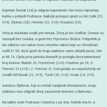
Kapetan Šestak (14) je odigrao kapetanski i bio treća najvažnija
karika u pobjedi Podravca. Najbolji gostujući igrači su bili Golik (23,
3×3), Glumac (18), Herman (11, 1×3) i Kranjčec (10).
Virka je dočekala svojih pet minuta. Žrtva je bio Grafičar. Domaći su
nastupili bez Goluba, a gosti bez Prprovića i Božića. Pobjednik je
bio odlučen već nakon treće četvrtine nakon koje su Virovitičani
vodili 67:50, da bi gosti do kraja utakmice samo ublažili poraz, bilo
je 86:74. Cijela prva petorka domaćih je postigla dvoznamenkasti
broj koševa: Matišić 20, Ferenčević (1×3) i Pavlović po 19, S.
Petrović 13 (1×3) i Z. Petrović 11. Kod gostiju su raspoloženiji od
ostalih bili Novak (21, 3×3), Turek (16, 2×3) i Svaty (14, 2×3).
Ivančica i Bjelovar, koji su trebali zamijeniti domaćinstvo, svoju
utakmicu nisu odigrali zbog zauzetosti dvorane u Bjelovaru.
Na tablici vode Podravac i Ivančica s po dva, Radnik ima tri, a