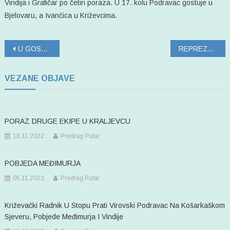
Vindija i Grafičar po četiri poraza. U 17. kolu Podravac gostuje u
Bjelovaru, a Ivančica u Križevcima.
Navigacija
U GOSTE RADNIKU IZ KRIŽEVACA
REPREZENTACIJA: 12 igrača za Švedsku
objava
VEZANE OBJAVE
PORAZ DRUGE EKIPE U KRALJEVCU
16.11.2022.
Predrag Putar
POBJEDA MEĐIMURJA
05.11.2023.
Predrag Putar
Križevački Radnik U Stopu Prati Virovski Podravac Na Košarkaškom
Sjeveru, Pobjede Međimurja I Vindije