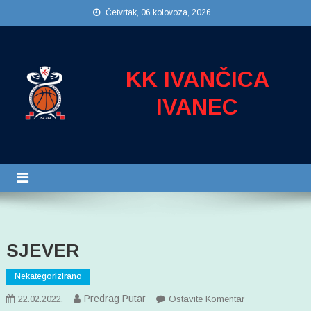
Preskočite
Četvrtak, 06 kolovoza, 2026
na
sadržaj
KK IVANČICA
IVANEC
SJEVER
Nekategorizirano
Predrag Putar
Na
22.02.2022.
Ostavite Komentar