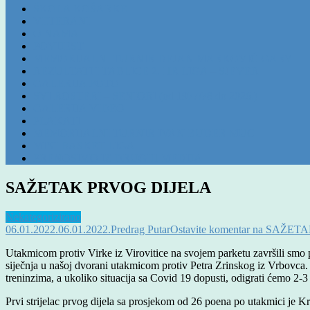
ŠKOLA KOŠARKE
VETERANI
O NAMA
POVIJEST
MEMORIJALNI TURNIR DEJAN MARKOVIĆ GARY
REZULTATI I TABLICE 2. HR LIGA – SJEVER
GALERIJA FOTO
SVI ROSTERI – SENIORI (od 1977/78 do 2026.)
GALERIJA VIDEO
PLAKATI
MEMORIJALNI TURNIR IVAN BUDER MUC
MINI BASKET LIGA
PRENOSIMO IZ DRUGIH MEDIJA
SAŽETAK PRVOG DIJELA
Nekategorizirano
06.01.2022.
06.01.2022.
Predrag Putar
Ostavite komentar
na SAŽETA
Utakmicom protiv Virke iz Virovitice na svojem parketu završili smo 
siječnja u našoj dvorani utakmicom protiv Petra Zrinskog iz Vrbovca. R
treninzima, a ukoliko situacija sa Covid 19 dopusti, odigrati ćemo 2-3 
Prvi strijelac prvog dijela sa prosjekom od 26 poena po utakmici je 