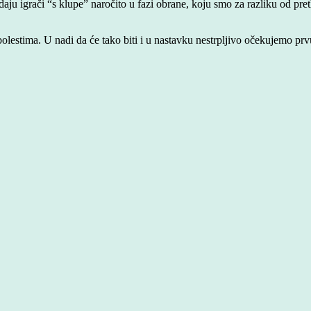
aju igrači “s klupe” naročito u fazi obrane, koju smo za razliku od pre
olestima. U nadi da će tako biti i u nastavku nestrpljivo očekujemo pr