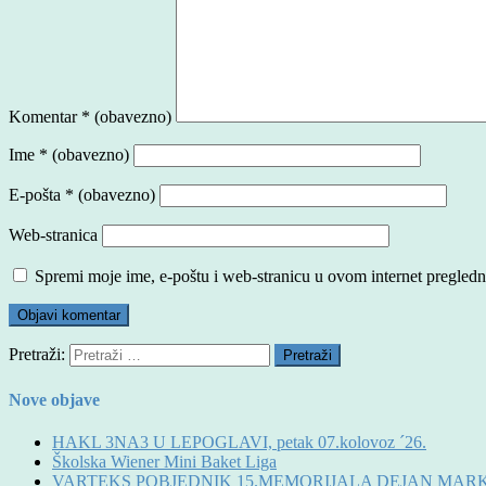
Komentar
* (obavezno)
Ime
* (obavezno)
E-pošta
* (obavezno)
Web-stranica
Spremi moje ime, e-poštu i web-stranicu u ovom internet pregledn
Pretraži:
Nove objave
HAKL 3NA3 U LEPOGLAVI, petak 07.kolovoz ´26.
Školska Wiener Mini Baket Liga
VARTEKS POBJEDNIK 15.MEMORIJALA DEJAN MAR