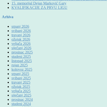
15. memorijal Dejan Marković Gary
KVALIFIKACIJE ZA PRVU LIGU
Arhiva
srpanj 2026
svibanj 2026
travanj 2026
ožujak 2026
veljača 2026
siječanj 2026
prosinac 2025
studeni 2025
listopad 2025
rujan 2025
kolovoz 2025
srpanj 2025
svibanj 2025
travanj 2025
ožujak 2025
veljača 2025
siječanj 2025
prosinac 2024
studeni 2024