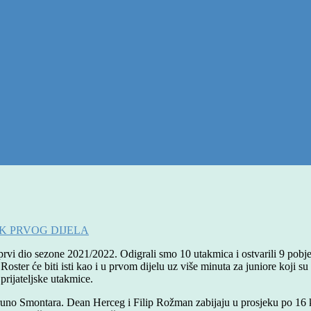
K PRVOG DIJELA
prvi dio sezone 2021/2022. Odigrali smo 10 utakmica i ostvarili 9 pobj
oster će biti isti kao i u prvom dijelu uz više minuta za juniore koji s
prijateljske utakmice.
Kruno Smontara. Dean Herceg i Filip Rožman zabijaju u prosjeku po 16 k