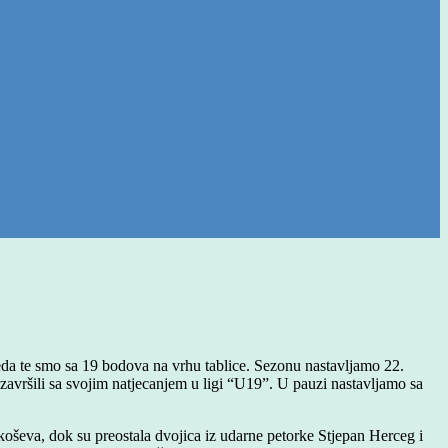
eda te smo sa 19 bodova na vrhu tablice. Sezonu nastavljamo 22.
u završili sa svojim natjecanjem u ligi “U19”. U pauzi nastavljamo sa
oševa, dok su preostala dvojica iz udarne petorke Stjepan Herceg i