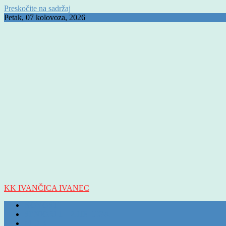
Preskočite na sadržaj
Petak, 07 kolovoza, 2026
KK IVANČICA IVANEC
NOVOSTI
SENIORI 1 – 2.HR LIGA
M D K