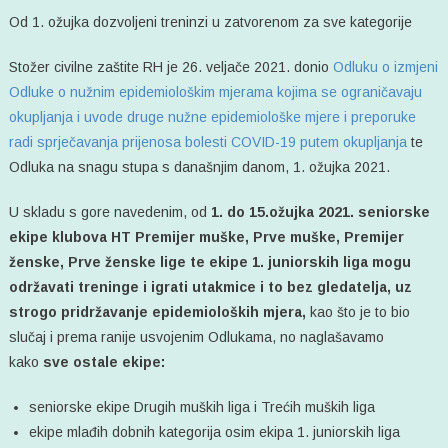
NOVA
Od 1. ožujka dozvoljeni treninzi u zatvorenom za sve kategorije
ODLUKA
STOŽERA
Stožer civilne zaštite RH je 26. veljače 2021. donio
Odluku o izmjeni
CZ
Odluke o nužnim epidemiološkim mjerama kojima se ograničavaju
okupljanja i uvode druge nužne epidemiološke mjere i preporuke
radi sprječavanja prijenosa bolesti COVID-19 putem okupljanja
te
Odluka na snagu stupa s današnjim danom, 1. ožujka 2021.
U skladu s gore navedenim, od
1. do 15.ožujka 2021. seniorske
ekipe klubova HT Premijer muške, Prve muške, Premijer
ženske, Prve ženske lige te ekipe 1. juniorskih liga mogu
održavati treninge i igrati utakmice i to bez gledatelja, uz
strogo pridržavanje epidemioloških mjera,
kao što je to bio
slučaj i prema ranije usvojenim Odlukama, no naglašavamo
kako
sve ostale ekipe:
seniorske ekipe Drugih muških liga i Trećih muških liga
ekipe mlađih dobnih kategorija osim ekipa 1. juniorskih liga