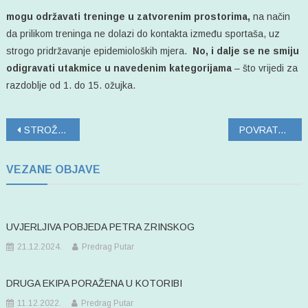
mogu održavati treninge u zatvorenim prostorima,
na način
da prilikom treninga ne dolazi do kontakta između sportaša, uz
strogo pridržavanje epidemioloških mjera.
No, i dalje se ne smiju
odigravati utakmice u navedenim kategorijama
– što vrijedi za
razdoblje od 1. do 15. ožujka.
Navigacija
STROŽE MJERE
POVRATAK NA PARKET
objava
VEZANE OBJAVE
UVJERLJIVA POBJEDA PETRA ZRINSKOG
21.12.2024.
Predrag Putar
DRUGA EKIPA PORAŽENA U KOTORIBI
11.12.2022.
Predrag Putar