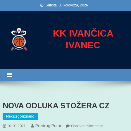
Preskočite
Subota, 08 kolovoza, 2026
na
sadržaj
KK IVANČICA
IVANEC
NOVA ODLUKA STOŽERA CZ
Nekategorizirano
Predrag Putar
Na
02.03.2021.
Ostavite Komentar