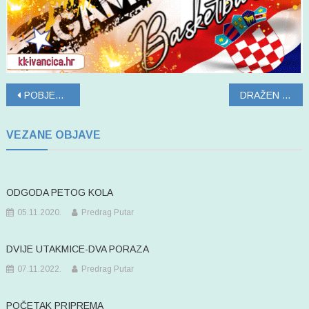
Navigacija
POBJEDA RADNIKA U IVANCU
DRAŽEN PETROVIĆ
objava
VEZANE OBJAVE
ODGODA PETOG KOLA
05.11.2020.
Predrag Putar
DVIJE UTAKMICE-DVA PORAZA
07.11.2022.
Predrag Putar
POČETAK PRIPREMA