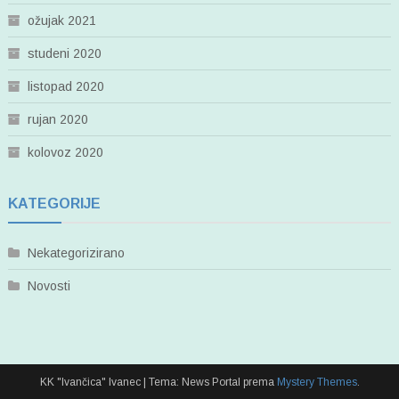
ožujak 2021
studeni 2020
listopad 2020
rujan 2020
kolovoz 2020
KATEGORIJE
Nekategorizirano
Novosti
KK "Ivančica" Ivanec
|
Tema: News Portal prema
Mystery Themes
.