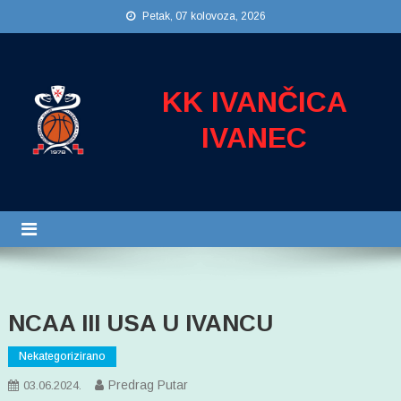
Preskočite
Petak, 07 kolovoza, 2026
na
sadržaj
KK IVANČICA
IVANEC
NCAA III USA U IVANCU
Nekategorizirano
Predrag Putar
03.06.2024.