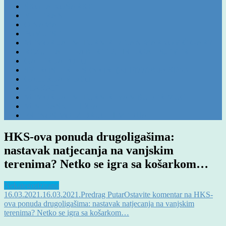
ŠKOLA KOŠARKE
VETERANI
O NAMA
POVIJEST
MEMORIJALNI TURNIR DEJAN MARKOVIĆ GARY
REZULTATI I TABLICE 2. HR LIGA – SJEVER
GALERIJA FOTO
SVI ROSTERI – SENIORI (od 1977/78 do 2026.)
GALERIJA VIDEO
PLAKATI
MEMORIJALNI TURNIR IVAN BUDER MUC
MINI BASKET LIGA
PRENOSIMO IZ DRUGIH MEDIJA
HKS-ova ponuda drugoligašima:
nastavak natjecanja na vanjskim
terenima? Netko se igra sa košarkom…
Nekategorizirano
16.03.2021.
16.03.2021.
Predrag Putar
Ostavite komentar
na HKS-
ova ponuda drugoligašima: nastavak natjecanja na vanjskim
terenima? Netko se igra sa košarkom…