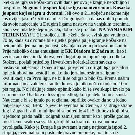
Netko se igra sa košarkom ovih dana jer ovo je krajnje neozbiljno i
posprdno.
Nogomet je sport koji se igra na otvorenom. Košarka
je sport koji se igra u dvorani.
Jeli ovo u 21.stoljeću nekome nije
još uvijek jasno? Očito da nije. Drugoligaši su danas dobili ponudu
da svoje natjecanje u Drugim ligama nastave na vanjskim terenima,
kao i sve mlađe kategorije. Da, dobro ste pročitali:
NA VANJSKIM
TERENIMA
! U 21. stoljeću. Ili je želja da se svi skupa vratimo u
70-te, kada su dvorane bile rijetka pojava pa je igranje košarke na
betonu bila jedina mogućnost uživanja u ovom prekrasnom sportu.
Prije nekoliko dana entuzijasti iz
KK Diadora iz Zadra
su, kao i
većina amaterskim klubova, već dugotrajnim ogorčenjem odluka
Stožera, poslali prijedlog Hrvatskom košarkaškom savezu o
nastavku natjecanja. Između toga, povjerenici drugih liga poslali su
upite klubovima postoji li netko tko je zainteresiran za igranje
kvalifikacija za Prvu ligu, ne bi li se odigralo bilo što. Prema našim
informacijama zainteresiranih klubova je bilo nešto manje od 10 u
pet regija. No i dalje je ostao upitnik kako bi se sve skupa izvelo pa
su momci iz Diadore dali svoj prijedlog, koji je itekako ima smisla.
Natjecanje bi se igralo po regijama, otprilike ovako: da se u jedno
natjecanje spoji Istok i Sjever te eventualno Centar, a sa druge strane
Jug i Zapad i iz tih mini liga bi se odredilo 4 ili 5 klubova koji bi se
u jednom gradu našli i odigrali zamišljeni turnir kao i prošle godine,
po sistemu svako sa svakim, koji bi na kraju dao dva buduća
prvoligaša. Kako je Druga liga svrstana u rang natjecanja ispod 2.
stupnja, eventualno bi postojale pravne prepreke, no i tu su iz