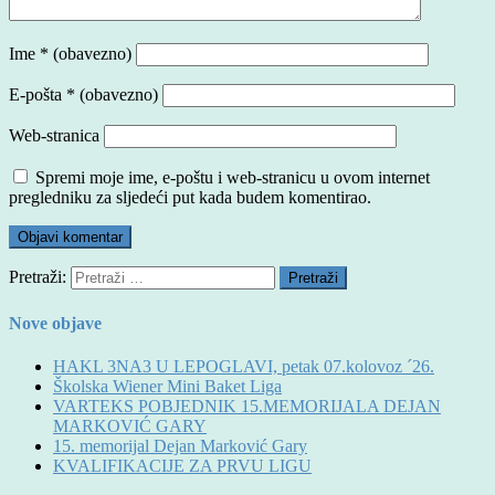
Ime
* (obavezno)
E-pošta
* (obavezno)
Web-stranica
Spremi moje ime, e-poštu i web-stranicu u ovom internet
pregledniku za sljedeći put kada budem komentirao.
Pretraži:
Nove objave
HAKL 3NA3 U LEPOGLAVI, petak 07.kolovoz ´26.
Školska Wiener Mini Baket Liga
VARTEKS POBJEDNIK 15.MEMORIJALA DEJAN
MARKOVIĆ GARY
15. memorijal Dejan Marković Gary
KVALIFIKACIJE ZA PRVU LIGU