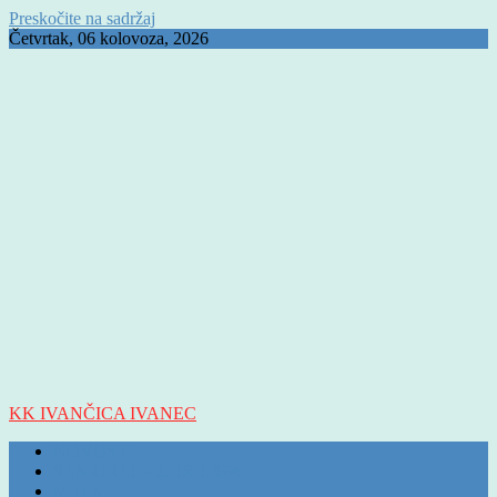
Preskočite na sadržaj
Četvrtak, 06 kolovoza, 2026
KK IVANČICA IVANEC
NOVOSTI
SENIORI 1 – 2.HR LIGA
M D K