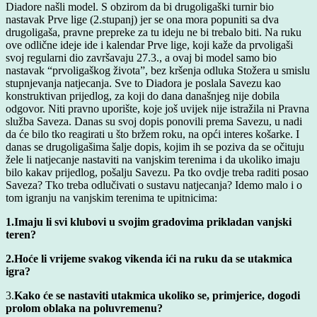
Diadore našli model. S obzirom da bi drugoligaški turnir bio
nastavak Prve lige (2.stupanj) jer se ona mora popuniti sa dva
drugoligaša, pravne prepreke za tu ideju ne bi trebalo biti. Na ruku
ove odlične ideje ide i kalendar Prve lige, koji kaže da prvoligaši
svoj regularni dio završavaju 27.3., a ovaj bi model samo bio
nastavak “prvoligaškog života”, bez kršenja odluka Stožera u smislu
stupnjevanja natjecanja. Sve to Diadora je poslala Savezu kao
konstruktivan prijedlog, za koji do dana današnjeg nije dobila
odgovor. Niti pravno uporište, koje još uvijek nije istražila ni Pravna
služba Saveza. Danas su svoj dopis ponovili prema Savezu, u nadi
da će bilo tko reagirati u što bržem roku, na opći interes košarke. I
danas se drugoligašima šalje dopis, kojim ih se poziva da se očituju
žele li natjecanje nastaviti na vanjskim terenima i da ukoliko imaju
bilo kakav prijedlog, pošalju Savezu. Pa tko ovdje treba raditi posao
Saveza? Tko treba odlučivati o sustavu natjecanja? Idemo malo i o
tom igranju na vanjskim terenima te upitnicima:
1.Imaju li svi klubovi u svojim gradovima prikladan vanjski
teren?
2.Hoće li vrijeme svakog vikenda ići na ruku da se utakmica
igra?
3.
Kako će se nastaviti utakmica ukoliko se, primjerice, dogodi
prolom oblaka na poluvremenu?