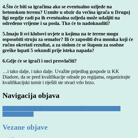
4.Što će biti sa igračima ako se eventualno ozljede na
betonskom terenu? Uzmite u obzir da većina igrača u Drugoj
ligi negdje radi pa ih eventualna ozljeda može udaljiti na
određeno vrijeme i sa posla. Tko će to nadoknaditi?
5.Imaju li svi klubovi uvjete u kojima na te terene mogu
osposobiti struju za semafor? Ili će zaposliti dva momka koji će
ručno okretati rezultat, a za stolom će se štapom za osobne
greške lupati 5 sekundi prije isteka napada?
6.Gdje će se igrači
i suci presvlačiti?
…i tako dalje, i tako dalje. Uvažite prijedlog gospode iz KK
Diadore, da se pred kvalifikacije odrade po regijama, organizirajte
kvalifikacijski turnir i riješili ste stvari vrlo brzo.
Navigacija objava
DRUGOLIGAŠI ĆE OSTATI BEZ JOŠ JEDNE SEZONE
NOVE MJERE
Vezane objave